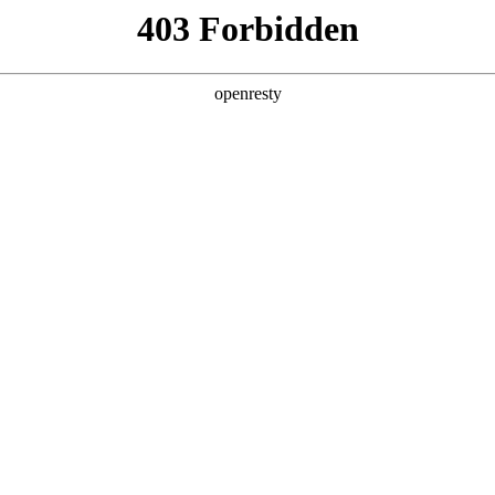
6人生就是博
新闻中心
品牌特色
招贤纳士
经销商招募